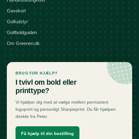
Gavekort
Golfudstyr
Golfboldguiden
Om Greenen.dk
BRUG FOR HJÆLP?
I tvivl om bold eller
printtype?
Vi hjælper dig med at vælge mellem permanent
logoprint og personligt Sharpieprint. Du får hjælpen
direkte fra Peter.
Få hjælp til din bestilling