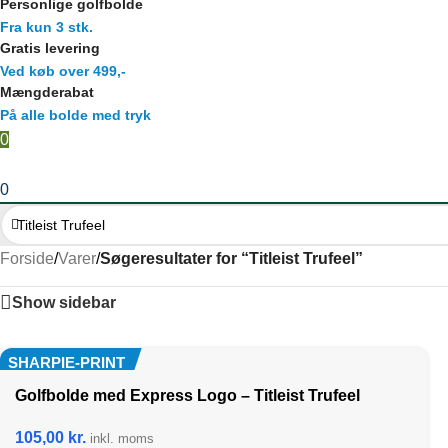
Personlige golfbolde
Fra kun 3 stk.
Gratis levering
Ved køb over 499,-
Mængderabat
På alle bolde med tryk
0
0
Forside
/
Varer
/
Søgeresultater for “Titleist Trufeel”
Show sidebar
SHARPIE-PRINT
Golfbolde med Express Logo – Titleist Trufeel
105,00
kr.
inkl. moms