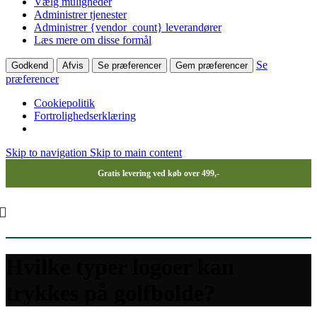
Vælg muligheder
Administrer tjenester
Administrer {vendor_count} leverandører
Læs mere om disse formål
Se
Godkend
Afvis
Se præferencer
Gem præferencer
præferencer
Cookiepolitik
Fortrolighedserklæring
Skip to navigation
Skip to main content
Gratis levering ved køb over 499,-
Hvilke typer logoer kan
trykkes på golfbolde?