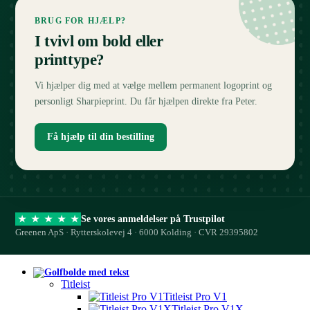
BRUG FOR HJÆLP?
I tvivl om bold eller
printtype?
Vi hjælper dig med at vælge mellem permanent logoprint og
personligt Sharpieprint. Du får hjælpen direkte fra Peter.
Få hjælp til din bestilling
Se vores anmeldelser på Trustpilot
★
★
★
★
★
Greenen ApS · Rytterskolevej 4 · 6000 Kolding · CVR 29395802
Titleist
Titleist Pro V1
Titleist Pro V1X