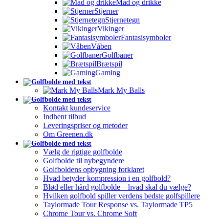
Mad og drikke
Stjerner
Stjernetegn
Vikinger
Fantasisymboler
Våben
Golfbaner
Brætspil
Gaming
Mark My Balls
Kontakt kundeservice
Indhent tilbud
Leveringspriser og metoder
Om Greenen.dk
Vælg de rigtige golfbolde
Golfbolde til nybegyndere
Golfboldens opbygning forklaret
Hvad betyder kompression i en golfbold?
Blød eller hård golfbolde – hvad skal du vælge?
Hvilken golfbold spiller verdens bedste golfspillere
Taylormade Tour Response vs. Taylormade TP5
Chrome Tour vs. Chrome Soft