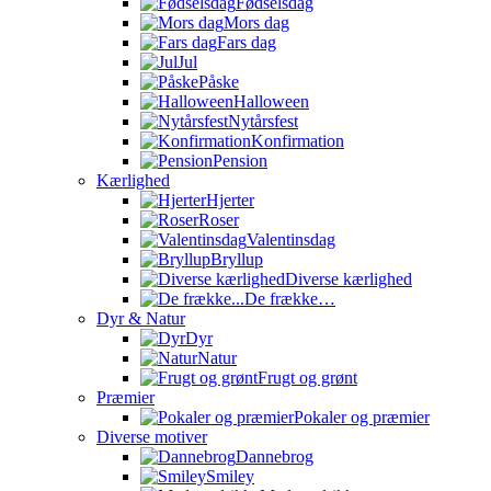
Fødselsdag
Mors dag
Fars dag
Jul
Påske
Halloween
Nytårsfest
Konfirmation
Pension
Kærlighed
Hjerter
Roser
Valentinsdag
Bryllup
Diverse kærlighed
De frække…
Dyr & Natur
Dyr
Natur
Frugt og grønt
Præmier
Pokaler og præmier
Diverse motiver
Dannebrog
Smiley