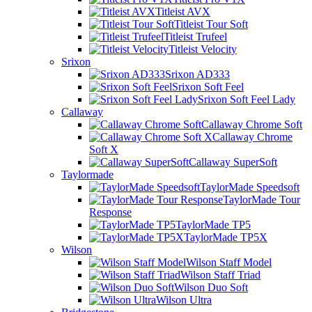
Titleist AVX
Titleist Tour Soft
Titleist Trufeel
Titleist Velocity
Srixon
Srixon AD333
Srixon Soft Feel
Srixon Soft Feel Lady
Callaway
Callaway Chrome Soft
Callaway Chrome
Soft X
Callaway SuperSoft
Taylormade
TaylorMade Speedsoft
TaylorMade Tour
Response
TaylorMade TP5
TaylorMade TP5X
Wilson
Wilson Staff Model
Wilson Staff Triad
Wilson Duo Soft
Wilson Ultra