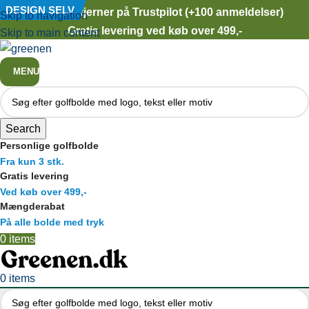
★★★★★
DESIGN SELV
DESIGN SELV
5 stjerner på Trustpilot (+100 anmeldelser)
Skip to navigation
Gratis levering ved køb over 499,-
Skip to main content
MENU
Search
Personlige golfbolde
Fra kun 3 stk.
Gratis levering
Ved køb over 499,-
Mængderabat
På alle bolde med tryk
0
items
0
items