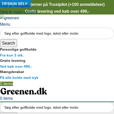
★★★★★
DESIGN SELV
5 stjerner på Trustpilot (+100 anmeldelser)
Skip to navigation
Gratis levering ved køb over 499,-
Skip to main content
Menu
Search
Personlige golfbolde
Fra kun 3 stk.
Gratis levering
Ved køb over 499,-
Mængderabat
På alle bolde med tryk
0
items
0
items