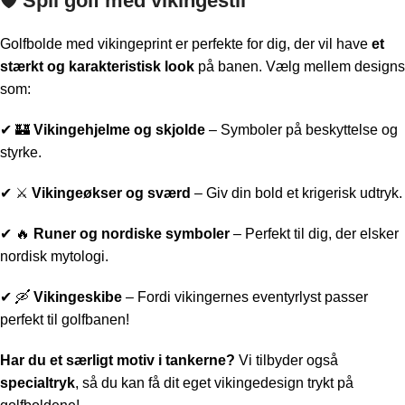
🛡 Spil golf med vikingestil
Golfbolde med vikingeprint er perfekte for dig, der vil have
et
stærkt og karakteristisk look
på banen. Vælg mellem designs
som:
✔ 🏰
Vikingehjelme og skjolde
– Symboler på beskyttelse og
styrke.
✔ ⚔️
Vikingeøkser og sværd
– Giv din bold et krigerisk udtryk.
✔ 🔥
Runer og nordiske symboler
– Perfekt til dig, der elsker
nordisk mytologi.
✔ 🛶
Vikingeskibe
– Fordi vikingernes eventyrlyst passer
perfekt til golfbanen!
Har du et særligt motiv i tankerne?
Vi tilbyder også
specialtryk
, så du kan få dit eget vikingedesign trykt på