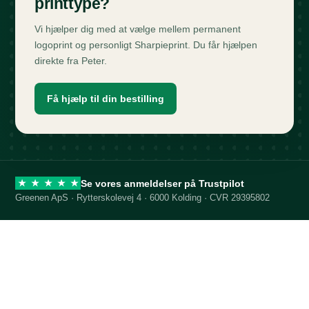
printtype?
Vi hjælper dig med at vælge mellem permanent
logoprint og personligt Sharpieprint. Du får hjælpen
direkte fra Peter.
Få hjælp til din bestilling
Se vores anmeldelser på Trustpilot
★
★
★
★
★
Greenen ApS · Rytterskolevej 4 · 6000 Kolding · CVR 29395802