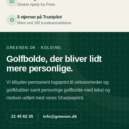
Direkte hjælp fra Peter
5 stjerner på Trustpilot
Mere end 100 kundeanmeldelser
GREENEN.DK · KOLDING
Golfbolde, der bliver lidt
mere personlige.
Vi tilbyder permanent logoprint til virksomheder og
golfklubber samt personlige golfbolde med tekst og
motiver udført med vores Sharpieprint.
21 45 62 35
info@greenen.dk