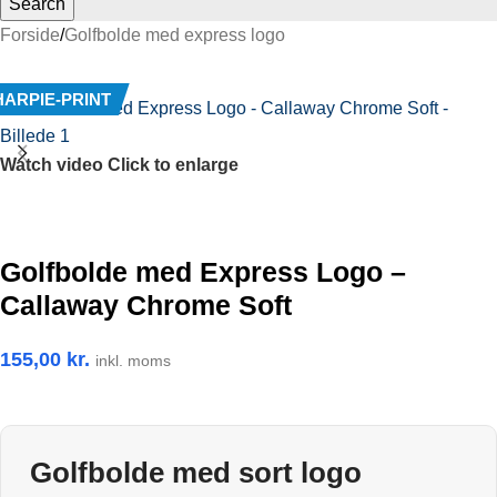
Search
Forside
/
Golfbolde med express logo
HARPIE-PRINT
Watch video
Click to enlarge
Golfbolde med Express Logo –
Callaway Chrome Soft
155,00
kr.
inkl. moms
Golfbolde med sort logo