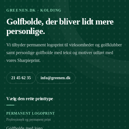
GREENEN.DK · KOLDING
Golfbolde, der bliver lidt mere
personlige.
Vi tilbyder permanent logoprint til virksomheder og golfklubber
samt personlige golfbolde med tekst og motiver udført med
vores Sharpieprint.
21 45 62 35
info@greenen.dk
Vælg den rette printtype
PERMANENT LOGOPRINT
Professionelt og permanent print
Golfbolde med logo