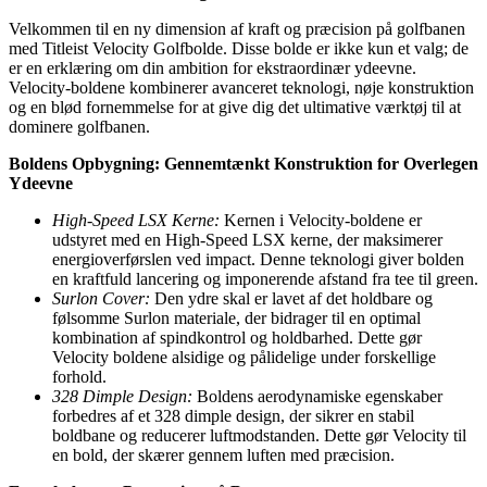
Velkommen til en ny dimension af kraft og præcision på golfbanen
med Titleist Velocity Golfbolde. Disse bolde er ikke kun et valg; de
er en erklæring om din ambition for ekstraordinær ydeevne.
Velocity-boldene kombinerer avanceret teknologi, nøje konstruktion
og en blød fornemmelse for at give dig det ultimative værktøj til at
dominere golfbanen.
Boldens Opbygning: Gennemtænkt Konstruktion for Overlegen
Ydeevne
High-Speed LSX Kerne:
Kernen i Velocity-boldene er
udstyret med en High-Speed LSX kerne, der maksimerer
energioverførslen ved impact. Denne teknologi giver bolden
en kraftfuld lancering og imponerende afstand fra tee til green.
Surlon Cover:
Den ydre skal er lavet af det holdbare og
følsomme Surlon materiale, der bidrager til en optimal
kombination af spindkontrol og holdbarhed. Dette gør
Velocity boldene alsidige og pålidelige under forskellige
forhold.
328 Dimple Design:
Boldens aerodynamiske egenskaber
forbedres af et 328 dimple design, der sikrer en stabil
boldbane og reducerer luftmodstanden. Dette gør Velocity til
en bold, der skærer gennem luften med præcision.