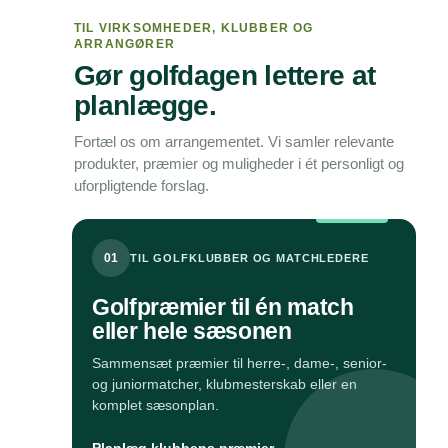
TIL VIRKSOMHEDER, KLUBBER OG
ARRANGØRER
Gør golfdagen lettere at
planlægge.
Fortæl os om arrangementet. Vi samler relevante
produkter, præmier og muligheder i ét personligt og
uforpligtende forslag.
01
TIL GOLFKLUBBER OG MATCHLEDERE
Golfpræmier til én match
eller hele sæsonen
Sammensæt præmier til herre-, dame-, senior-
og juniormatcher, klubmesterskab eller en
komplet sæsonplan.
→