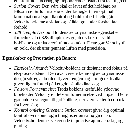
en kraftfuld lancering og imponerende afstand fra tee til green.
Surlon Cover:
Den ydre skal er lavet af det holdbare og
følsomme Surlon materiale, der bidrager til en optimal
kombination af spindkontrol og holdbarhed. Dette gør
Velocity boldene alsidige og pålidelige under forskellige
forhold.
328 Dimple Design:
Boldens aerodynamiske egenskaber
forbedres af et 328 dimple design, der sikrer en stabil
boldbane og reducerer luftmodstanden. Dette gør Velocity til
en bold, der skærer gennem luften med præcision.
Egenskaber og Præstation på Banen:
Eksplosiv Afstand:
Velocity-boldene er designet med fokus på
eksplosiv afstand. Den avancerede kerne og aerodynamiske
design sikrer, at bolden flyver længere og hurtigere, hvilket
giver dig en fordel på længde på alle dine slag.
Følsom Fornemmelse:
Trods boldens kraftfulde ydeevne
bibeholder Velocity en følsom fornemmelse ved impact. Dette
gør bolden velegnet til golfspillere, der værdsætter feedback
fra hvert slag.
Kontrol omkring Greenen:
Surlon-coveret giver dig optimal
kontrol over spind og retning, især omkring greenen.
Velocity-boldene er velegnede til præcise approach-slag og
putting.