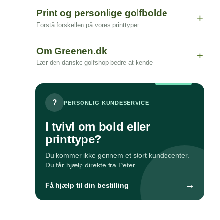
Print og personlige golfbolde
+
Forstå forskellen på vores printtyper
Om Greenen.dk
+
Lær den danske golfshop bedre at kende
?
PERSONLIG KUNDESERVICE
I tvivl om bold eller
printtype?
Du kommer ikke gennem et stort kundecenter.
Du får hjælp direkte fra Peter.
→
Få hjælp til din bestilling