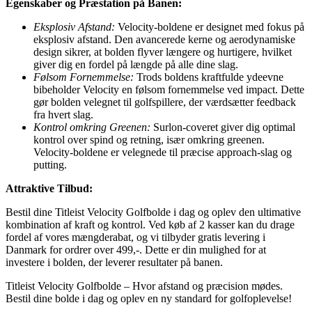
Egenskaber og Præstation på Banen:
Eksplosiv Afstand:
Velocity-boldene er designet med fokus på
eksplosiv afstand. Den avancerede kerne og aerodynamiske
design sikrer, at bolden flyver længere og hurtigere, hvilket
giver dig en fordel på længde på alle dine slag.
Følsom Fornemmelse:
Trods boldens kraftfulde ydeevne
bibeholder Velocity en følsom fornemmelse ved impact. Dette
gør bolden velegnet til golfspillere, der værdsætter feedback
fra hvert slag.
Kontrol omkring Greenen:
Surlon-coveret giver dig optimal
kontrol over spind og retning, især omkring greenen.
Velocity-boldene er velegnede til præcise approach-slag og
putting.
Attraktive Tilbud:
Bestil dine Titleist Velocity Golfbolde i dag og oplev den ultimative
kombination af kraft og kontrol. Ved køb af 2 kasser kan du drage
fordel af vores mængderabat, og vi tilbyder gratis levering i
Danmark for ordrer over 499,-. Dette er din mulighed for at
investere i bolden, der leverer resultater på banen.
Titleist Velocity Golfbolde – Hvor afstand og præcision mødes.
Bestil dine bolde i dag og oplev en ny standard for golfoplevelse!