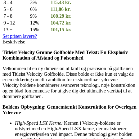
3 - 4
3%
115,43
kr.
5 - 6
6%
111,86
kr.
7 - 8
9%
108,29
kr.
9 - 12
12%
104,72
kr.
13 +
15%
101,15
kr.
Set prisen lavere?
Beskrivelse
Titleist Velocity Grønne Golfbolde Med Tekst: En Eksplosiv
Kombination af Afstand og Følsomhed
Velkommen til en ny dimension af kraft og præcision på golfbanen
med Titleist Velocity Golfbolde. Disse bolde er ikke kun et valg; de
er en erklæring om din ambition for ekstraordinær ydeevne.
Velocity-boldene kombinerer avanceret teknologi, nøje konstruktion
og en blød fornemmelse for at give dig det ultimative værktøj til at
dominere golfbanen.
Boldens Opbygning: Gennemtænkt Konstruktion for Overlegen
Ydeevne
High-Speed LSX Kerne:
Kernen i Velocity-boldene er
udstyret med en High-Speed LSX kerne, der maksimerer
energioverførslen ved impact. Denne teknologi giver bolden