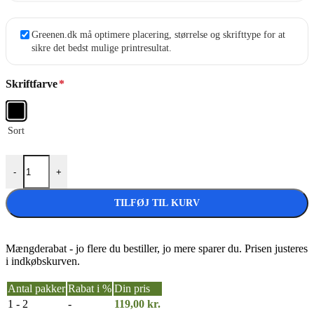
Greenen.dk må optimere placering, størrelse og skrifttype for at
sikre det bedst mulige printresultat.
Skriftfarve
*
Sort
Titleist Velocity Grønne Golfbolde Med Tekst - Design Selv antal
-
+
TILFØJ TIL KURV
Mængderabat - jo flere du bestiller, jo mere sparer du. Prisen justeres
i indkøbskurven.
Antal pakker
Rabat i %
Din pris
1 - 2
-
119,00
kr.