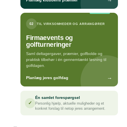
Planlæg klubbens præmier
02
TIL VIRKSOMHEDER OG ARRANGØRER
Firmaevents og
golfturneringer
Saml deltagergaver, præmier, golfbolde og
praktisk tilbehør i én gennemtænkt løsning til
golfdagen.
→
Planlæg jeres golfdag
Én samlet forespørgsel
✓
Personlig hjælp, aktuelle muligheder og et
konkret forslag til netop jeres arrangement.