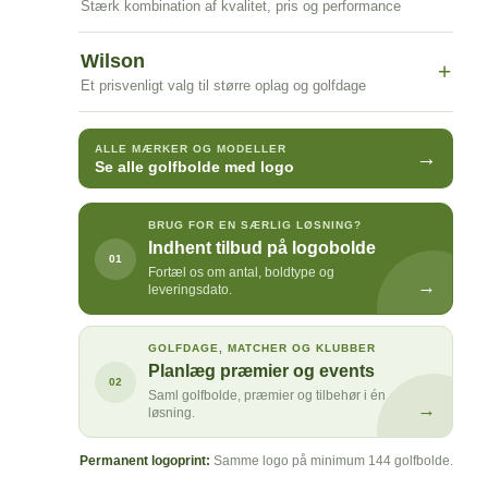
Stærk kombination af kvalitet, pris og performance
Wilson
+
Et prisvenligt valg til større oplag og golfdage
ALLE MÆRKER OG MODELLER
→
Se alle golfbolde med logo
BRUG FOR EN SÆRLIG LØSNING?
Indhent tilbud på logobolde
01
Fortæl os om antal, boldtype og
→
leveringsdato.
GOLFDAGE, MATCHER OG KLUBBER
Planlæg præmier og events
02
Saml golfbolde, præmier og tilbehør i én
→
løsning.
Permanent logoprint:
Samme logo på minimum 144 golfbolde.