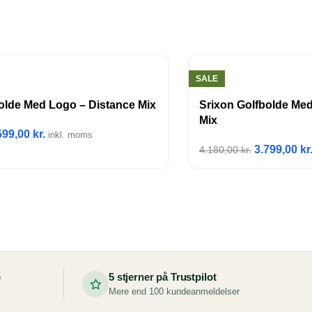
SALE
olde Med Logo – Distance Mix
Srixon Golfbolde Me
Mix
599,00
kr.
inkl. moms
3.799,00
kr
4.180,00
kr.
e
5 stjerner på Trustpilot
Mere end 100 kundeanmeldelser