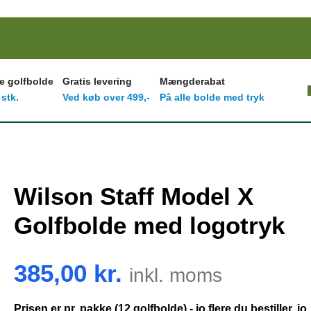
e golfbolde
Gratis levering
Mængderabat
 stk.
Ved køb over 499,-
På alle bolde med tryk
Wilson Staff Model X
Golfbolde med logotryk
385,00
kr.
inkl. moms
Prisen er pr. pakke (12 golfbolde) - jo flere du bestiller, jo