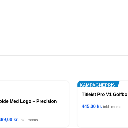
KAMPAGNEPRIS
Titleist Pro V1 Golfb
fbolde Med Logo – Precision
445,00
kr.
inkl. moms
499,00
kr.
inkl. moms