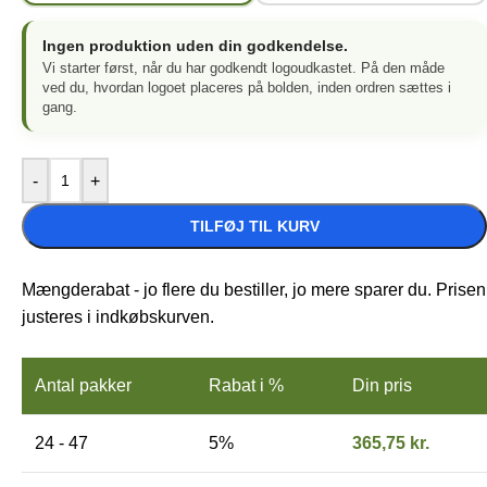
Ingen produktion uden din godkendelse.
Vi starter først, når du har godkendt logoudkastet. På den måde
ved du, hvordan logoet placeres på bolden, inden ordren sættes i
gang.
-
+
TILFØJ TIL KURV
Mængderabat - jo flere du bestiller, jo mere sparer du. Prisen
justeres i indkøbskurven.
Antal pakker
Rabat i %
Din pris
24 - 47
5%
365,75
kr.