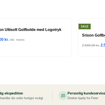
SALE
on Ultisoft Golfbolde med Logotryk
Srixon Golfb
,00
kr.
inkl. moms
2.
2.849,00
kr.
tig ekspedition
Personlig kundeservic
handler din ordre hurtigst muligt
Direkte hjælp fra Peter