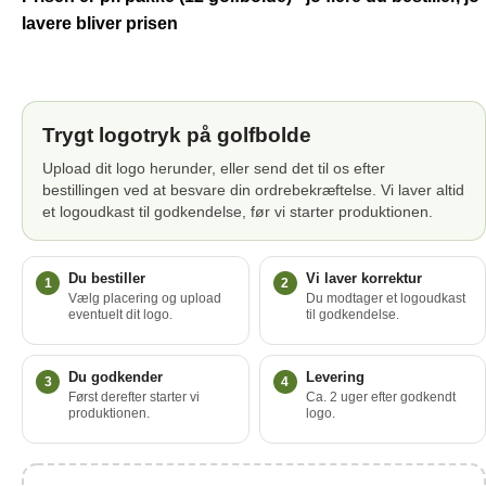
lavere bliver prisen
Trygt logotryk på golfbolde
Upload dit logo herunder, eller send det til os efter
bestillingen ved at besvare din ordrebekræftelse. Vi laver altid
et logoudkast til godkendelse, før vi starter produktionen.
Du bestiller
Vi laver korrektur
1
2
Vælg placering og upload
Du modtager et logoudkast
eventuelt dit logo.
til godkendelse.
Du godkender
Levering
3
4
Først derefter starter vi
Ca. 2 uger efter godkendt
produktionen.
logo.