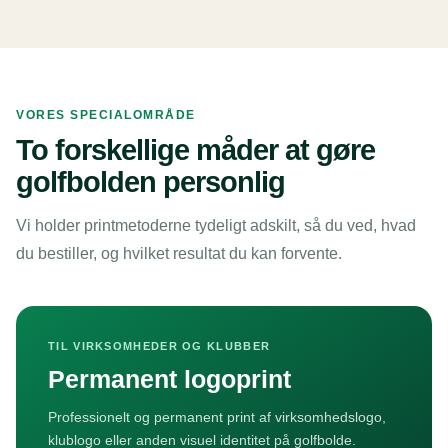
VORES SPECIALOMRÅDE
To forskellige måder at gøre
golfbolden personlig
Vi holder printmetoderne tydeligt adskilt, så du ved, hvad
du bestiller, og hvilket resultat du kan forvente.
TIL VIRKSOMHEDER OG KLUBBER
Permanent logoprint
Professionelt og permanent print af virksomhedslogo,
klublogo eller anden visuel identitet på golfbolde.