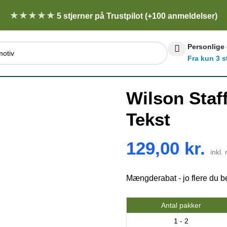
★★★★★
5 stjerner på Trustpilot (+100 anmeldelser)
Personlige
Fra kun 3 s
Wilson Staf
Tekst
129,00
kr.
inkl
Mængderabat - jo flere du be
Antal pakker
1 - 2