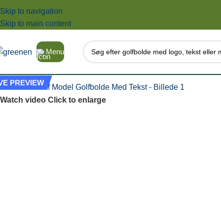
Skip to navigation
Skip to main content
Menu
IVE PREVIEW
Watch video
Click to enlarge