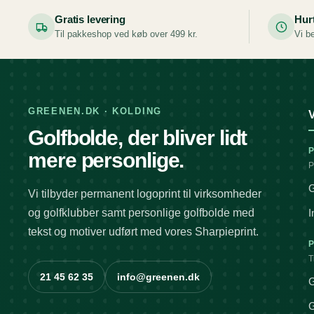
Gratis levering
Hur
Til pakkeshop ved køb over 499 kr.
Vi be
GREENEN.DK · KOLDING
V
Golfbolde, der bliver lidt
mere personlige.
P
G
Vi tilbyder permanent logoprint til virksomheder
og golfklubber samt personlige golfbolde med
I
tekst og motiver udført med vores Sharpieprint.
T
21 45 62 35
info@greenen.dk
G
G