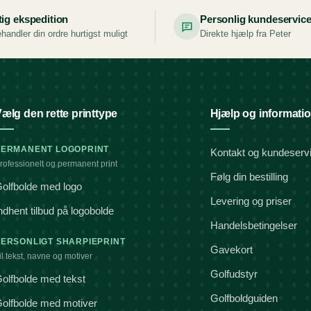
tig ekspedition
Personlig kundeservic
handler din ordre hurtigst muligt
Direkte hjælp fra Peter
ælg den rette printtype
Hjælp og informati
PERMANENT LOGOPRINT
Kontakt og kundeserv
rofessionelt og permanent print
Følg din bestilling
olfbolde med logo
Levering og priser
ndhent tilbud på logobolde
Handelsbetingelser
PERSONLIGT SHARPIEPRINT
Gavekort
il tekst, navne og motiver
Golfudstyr
olfbolde med tekst
Golfboldguiden
olfbolde med motiver