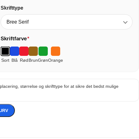
Skrifttype
Skriftfarve
*
Sort
Blå
Rød
Brun
Grøn
Orange
cering, størrelse og skrifttype for at sikre det bedst mulige
KURV