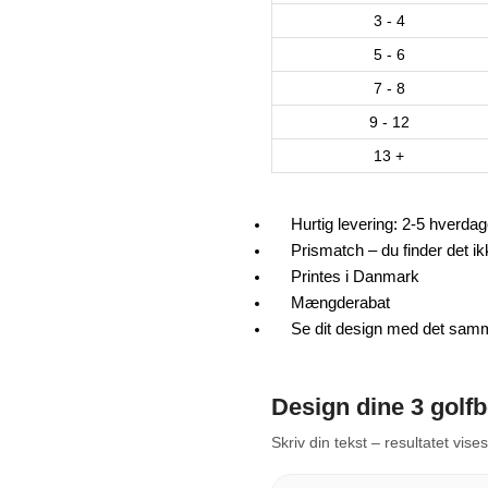
3 - 4
5 - 6
7 - 8
9 - 12
13 +
Hurtig levering: 2-5 hverda
Prismatch – du finder det ikk
Printes i Danmark
Mængderabat
Se dit design med det sam
Design dine 3 golf
Skriv din tekst – resultatet vise