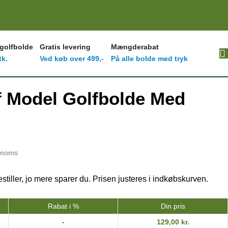
 golfbolde
Gratis levering
Mængderabat
tk.
Ved køb over 499,-
På alle bolde med tryk
f Model Golfbolde Med
. moms
stiller, jo mere sparer du. Prisen justeres i indkøbskurven.
Rabat i %
Din pris
-
129,00
kr.