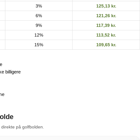
3%
125,13
kr.
6%
121,26
kr.
9%
117,39
kr.
12%
113,52
kr.
15%
109,65
kr.
ge
e billigere
me
bolde
s direkte på golfbolden.