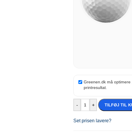
Greenen.dk må optimere pla
printresultat.
-
+
TILFØJ TIL 
Set prisen lavere?