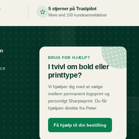
e
5 stjerner på Trustpilot
Mere end 100 kundeanmeldelser
on
BRUG FOR HJÆLP?
I tvivl om bold eller
ice
printtype?
Vi hjælper dig med at vælge
mellem permanent logoprint og
personligt Sharpieprint. Du får
hjælpen direkte fra Peter.
Få hjælp til din bestilling