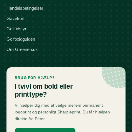
Handelsbetingelser
Gavekort
Golfudstyr
Golfboldguiden
Om Greenen.dk
BRUG FOR HJÆLP?
I tvivl om bold eller
printtype?
Vi hjælper dig med at vælge mellem permanent
logoprint og personligt Sharpieprint. Du får hjælpen
direkte fra Peter.