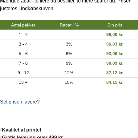
Mængderabat - jo flere du bestiller, jo mere sparer du. Prisen
justeres i indkøbskurven.
Antal pakker
Rabat i %
Din pris
1 - 2
-
99,00
kr.
3 - 4
3%
96,03
kr.
5 - 6
6%
93,06
kr.
7 - 8
9%
90,09
kr.
9 - 12
12%
87,12
kr.
13 +
15%
84,15
kr.
Set prisen lavere?
Kvalitet af printet
Gratis levering over 499 kr.