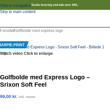
Gratis levering ved køb over 499,-
Skip to navigation
Skip to main content
Forside
/
Golfbolde med express logo
HARPIE-PRINT
Watch video
Click to enlarge
Golfbolde med Express Logo –
Srixon Soft Feel
99,00
kr.
inkl. moms