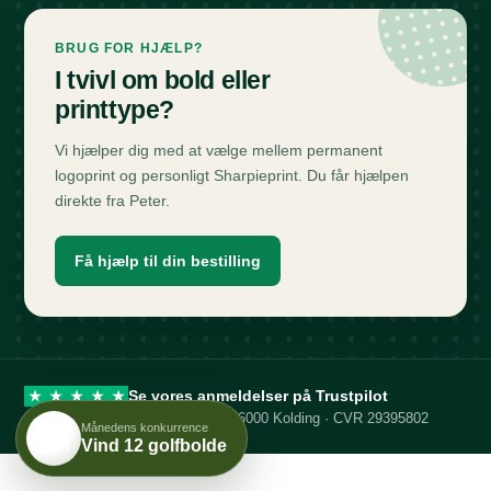
BRUG FOR HJÆLP?
I tvivl om bold eller
printtype?
Vi hjælper dig med at vælge mellem permanent
logoprint og personligt Sharpieprint. Du får hjælpen
direkte fra Peter.
Få hjælp til din bestilling
Se vores anmeldelser på Trustpilot
★
★
★
★
★
Greenen ApS · Rytterskolevej 4 · 6000 Kolding · CVR 29395802
Månedens konkurrence
DIT
Vind 12 golfbolde
NAVN