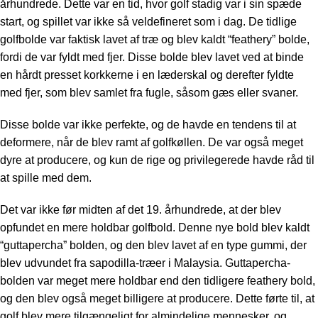
århundrede. Dette var en tid, hvor golf stadig var i sin spæde
start, og spillet var ikke så veldefineret som i dag. De tidlige
golfbolde var faktisk lavet af træ og blev kaldt “feathery” bolde,
fordi de var fyldt med fjer. Disse bolde blev lavet ved at binde
en hårdt presset korkkerne i en læderskal og derefter fyldte
med fjer, som blev samlet fra fugle, såsom gæs eller svaner.
Disse bolde var ikke perfekte, og de havde en tendens til at
deformere, når de blev ramt af golfkøllen. De var også meget
dyre at producere, og kun de rige og privilegerede havde råd til
at spille med dem.
Det var ikke før midten af ​​det 19. århundrede, at der blev
opfundet en mere holdbar golfbold. Denne nye bold blev kaldt
“guttapercha” bolden, og den blev lavet af en type gummi, der
blev udvundet fra sapodilla-træer i Malaysia. Guttapercha-
bolden var meget mere holdbar end den tidligere feathery bold,
og den blev også meget billigere at producere. Dette førte til, at
golf blev mere tilgængeligt for almindelige mennesker, og