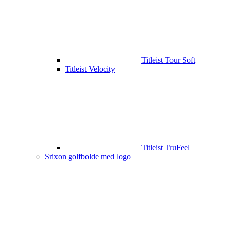
Titleist Tour Soft
Titleist Velocity
Titleist TruFeel
Srixon golfbolde med logo