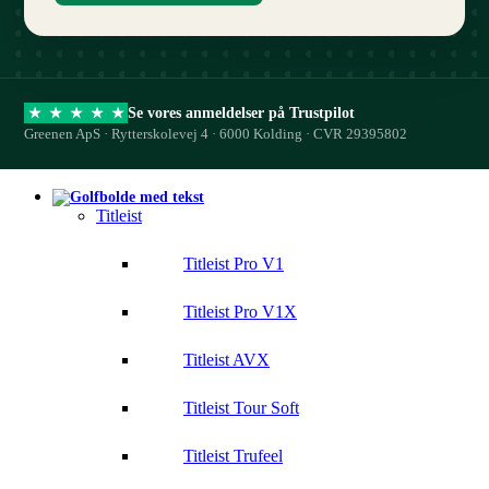
Se vores anmeldelser på Trustpilot
★
★
★
★
★
Greenen ApS · Rytterskolevej 4 · 6000 Kolding · CVR 29395802
Titleist
Titleist Pro V1
Titleist Pro V1X
Titleist AVX
Titleist Tour Soft
Titleist Trufeel