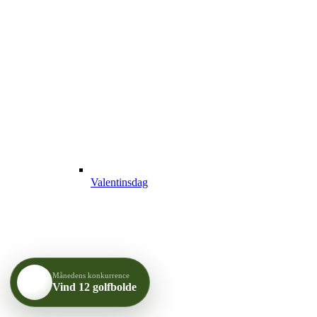
Valentinsdag
Månedens konkurrence
DIT
Vind 12 golfbolde
NAVN