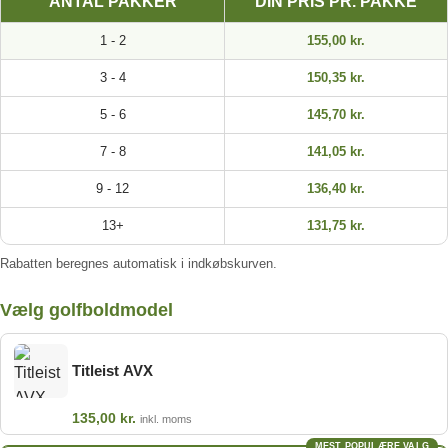
ANTAL PAKKER
DIN PRIS PR. PAKKE
1 - 2
155,00 kr.
3 - 4
150,35 kr.
5 - 6
145,70 kr.
7 - 8
141,05 kr.
9 - 12
136,40 kr.
13+
131,75 kr.
Rabatten beregnes automatisk i indkøbskurven.
Vælg golfboldmodel
Titleist AVX
135,00
kr.
inkl. moms
MEST POPULÆRE VALG