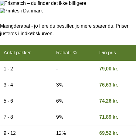
Prismatch – du finder det ikke billigere
Printes i Danmark
Mængderabat - jo flere du bestiller, jo mere sparer du. Prisen
justeres i indkøbskurven.
Antal pakker
Rabat i %
Din pris
1 - 2
-
79,00
kr.
3 - 4
3%
76,63
kr.
5 - 6
6%
74,26
kr.
7 - 8
9%
71,89
kr.
9 - 12
12%
69,52
kr.