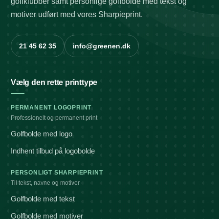
golfklubber samt personlige golfbolde med tekst og
motiver udført med vores Sharpieprint.
21 45 62 35
info@greenen.dk
Vælg den rette printtype
PERMANENT LOGOPRINT
Professionelt og permanent print
Golfbolde med logo
Indhent tilbud på logobolde
PERSONLIGT SHARPIEPRINT
Til tekst, navne og motiver
Golfbolde med tekst
Golfbolde med motiver