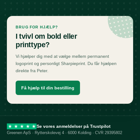
BRUG FOR HJÆLP?
I tvivl om bold eller
printtype?
Vi hjælper dig med at vælge mellem permanent
logoprint og personligt Sharpieprint. Du får hjælpen
direkte fra Peter.
Få hjælp til din bestilling
Se vores anmeldelser på Trustpilot
★
★
★
★
★
Greenen ApS · Rytterskolevej 4 · 6000 Kolding · CVR 29395802