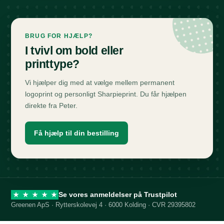
BRUG FOR HJÆLP?
I tvivl om bold eller
printtype?
Vi hjælper dig med at vælge mellem permanent
logoprint og personligt Sharpieprint. Du får hjælpen
direkte fra Peter.
Få hjælp til din bestilling
Se vores anmeldelser på Trustpilot
★
★
★
★
★
Greenen ApS · Rytterskolevej 4 · 6000 Kolding · CVR 29395802