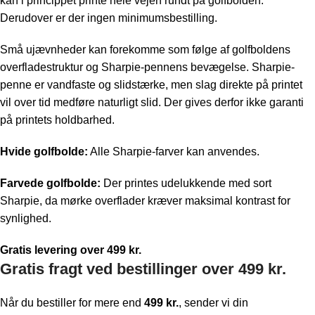
kan i princippet printe hele vejen rundt på golfbolden.
Derudover er der ingen minimumsbestilling.
Små ujævnheder kan forekomme som følge af golfboldens
overfladestruktur og Sharpie-pennens bevægelse. Sharpie-
penne er vandfaste og slidstærke, men slag direkte på printet
vil over tid medføre naturligt slid. Der gives derfor ikke garanti
på printets holdbarhed.
Hvide golfbolde:
Alle Sharpie-farver kan anvendes.
Farvede golfbolde:
Der printes udelukkende med sort
Sharpie, da mørke overflader kræver maksimal kontrast for
synlighed.
Gratis levering over 499 kr.
Gratis fragt ved bestillinger over 499 kr.
Når du bestiller for mere end
499 kr.
, sender vi din