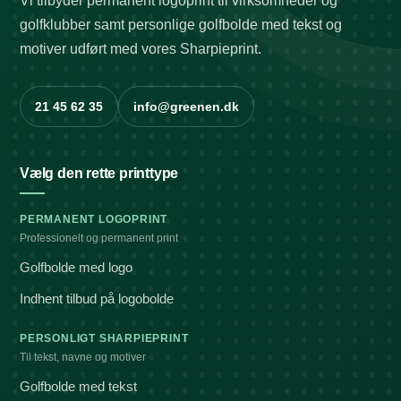
Vi tilbyder permanent logoprint til virksomheder og
golfklubber samt personlige golfbolde med tekst og
motiver udført med vores Sharpieprint.
21 45 62 35
info@greenen.dk
Vælg den rette printtype
PERMANENT LOGOPRINT
Professionelt og permanent print
Golfbolde med logo
Indhent tilbud på logobolde
PERSONLIGT SHARPIEPRINT
Til tekst, navne og motiver
Golfbolde med tekst