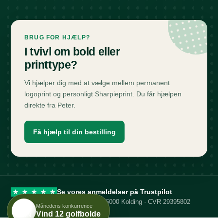
BRUG FOR HJÆLP?
I tvivl om bold eller
printtype?
Vi hjælper dig med at vælge mellem permanent
logoprint og personligt Sharpieprint. Du får hjælpen
direkte fra Peter.
Få hjælp til din bestilling
Se vores anmeldelser på Trustpilot
★
★
★
★
★
Greenen ApS · Rytterskolevej 4 · 6000 Kolding · CVR 29395802
Månedens konkurrence
DIT
Vind 12 golfbolde
NAVN