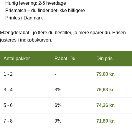
Hurtig levering: 2-5 hverdage
Prismatch – du finder det ikke billigere
Printes i Danmark
Mængderabat - jo flere du bestiller, jo mere sparer du. Prisen
justeres i indkøbskurven.
Antal pakker
Rabat i %
Din pris
1 - 2
-
79,00
kr.
3 - 4
3%
76,63
kr.
5 - 6
6%
74,26
kr.
7 - 8
9%
71,89
kr.