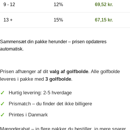
9 - 12
12%
69,52
kr.
13 +
15%
67,15
kr.
Sammensæt din pakke herunder – prisen opdateres
automatisk.
Prisen afhænger af dit
valg af golfbolde
. Alle golfbolde
leveres i pakke med
3 golfbolde
.
Hurtig levering: 2-5 hverdage
Prismatch – du finder det ikke billigere
Printes i Danmark
Mængderabat – jo flere pakker du bestiller, jo mere sparer