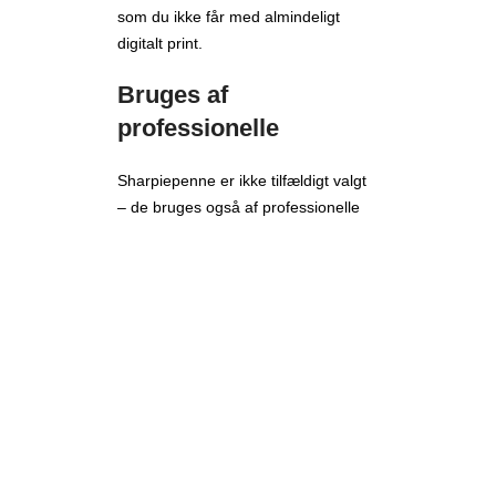
som du ikke får med almindeligt
digitalt print.
Bruges af
professionelle
Sharpiepenne er ikke tilfældigt valgt
– de bruges også af professionelle
golfspillere verden over til at lave
markeringer, linjer og personlige
kendetegn. Nu kan du få den samme
æstetik og funktionalitet på dine egne
bolde.
Danmarks laveste
minimum – kun 3
bolde