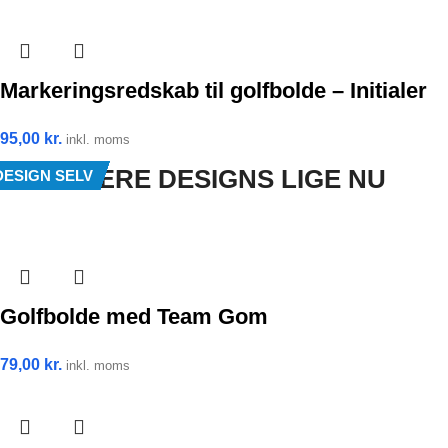
Markeringsredskab til golfbolde – Initialer
95,00
kr.
inkl. moms
POPULÆRE DESIGNS LIGE NU
DESIGN SELV
DESIGN SELV
DESIGN SELV
DESIGN SELV
DESIGN SELV
DESIGN SELV
DESIGN SELV
DESIGN SELV
DESIGN SELV
DESIGN SELV
Golfbolde med Team Gom
79,00
kr.
inkl. moms