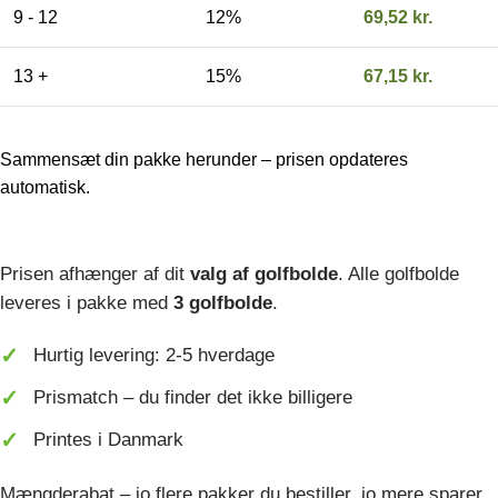
9 - 12
12%
69,52
kr.
13 +
15%
67,15
kr.
Sammensæt din pakke herunder – prisen opdateres
automatisk.
Prisen afhænger af dit
valg af golfbolde
. Alle golfbolde
leveres i pakke med
3 golfbolde
.
Hurtig levering: 2-5 hverdage
Prismatch – du finder det ikke billigere
Printes i Danmark
Mængderabat – jo flere pakker du bestiller, jo mere sparer