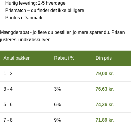
Hurtig levering: 2-5 hverdage
Prismatch – du finder det ikke billigere
Printes i Danmark
Mængderabat - jo flere du bestiller, jo mere sparer du. Prisen
justeres i indkøbskurven.
Antal pakker
Rabat i %
Din pris
1 - 2
-
79,00
kr.
3 - 4
3%
76,63
kr.
5 - 6
6%
74,26
kr.
7 - 8
9%
71,89
kr.