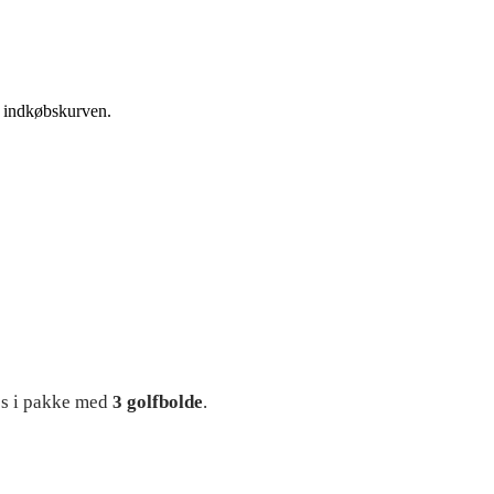
 i indkøbskurven.
res i pakke med
3 golfbolde
.