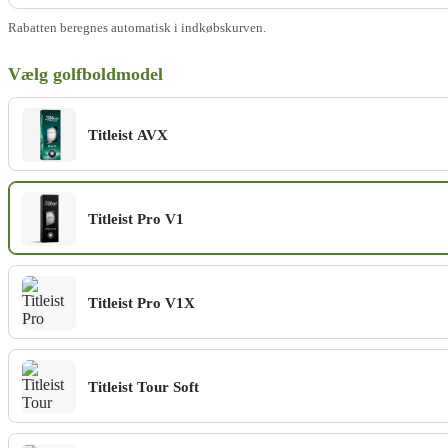
Øvrige golfprodukter
Rabatten beregnes automatisk i indkøbskurven.
Vælg golfboldmodel
Galleri
Guides
Titleist AVX
Titleist Pro V1
Titleist Pro V1X
Titleist Tour Soft