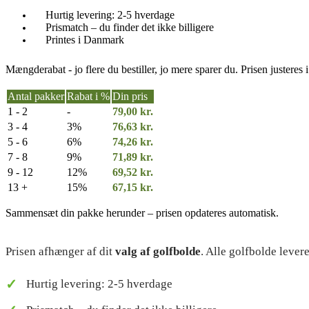
Wilson Staff Model
Wilson Staff Model X
Hurtig levering: 2-5 hverdage
Prismatch – du finder det ikke billigere
Printes i Danmark
Srixon logobolde
Srixon Z-Star
Mængderabat - jo flere du bestiller, jo mere sparer du. Prisen justeres
Srixon Z-Star Diamond
Srixon AD333
Antal pakker
Rabat i %
Din pris
Srixon Ultisoft
Srixon Soft Feel
1 - 2
-
79,00
kr.
Srixon Soft Feel Lady
3 - 4
3%
76,63
kr.
5 - 6
6%
74,26
kr.
7 - 8
9%
71,89
kr.
Logo Express
9 - 12
12%
69,52
kr.
Titleist
13 +
15%
67,15
kr.
Titleist Pro V1
Titleist Pro V1X
Titleist AVX
Sammensæt din pakke herunder – prisen opdateres automatisk.
Titleist Tour Soft
Titleist Trufeel
Prisen afhænger af dit
valg af golfbolde
. Alle golfbolde leve
Taylormade
Hurtig levering: 2-5 hverdage
Taylormade TP5
Taylormade TP5X