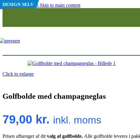
Dannebrog
DESIGN SELV
Skip to navigation
Skip to main content
Fantasisymboler
Pokaler
Golfbanen
Stjerner
Kendte mennesker
Golfbolde med logo
Titleist logobolde
Titleist Pro V1
Titleist Pro V1X
Titleist AVX
Click to enlarge
Titleist Tour Soft
Titleist Trufeel
Titleist Velocity
Golfbolde med champagneglas
Wilson logobolde
Wilson Duo Soft+
79,00
kr.
inkl. moms
Wilson Duo Soft+ Orange
Wilson Duo Soft+ Gul
Wilson Duo Soft+ Grøn
Wilson Triad Golfbolde
Prisen afhænger af dit
valg af golfbolde.
Alle golfbolde leveres i pa