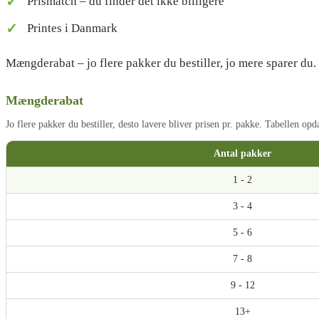
Prismatch – du finder det ikke billigere
Taylormade Tour Response
Printes i Danmark
Callaway
Callaway Chrome Soft
Mængderabat – jo flere pakker du bestiller, jo mere sparer du
Callaway Chrome Soft X
Callaway SuperSoft
Mængderabat
Wilson
Wilson Duo Soft
Jo flere pakker du bestiller, desto lavere bliver prisen pr. pakke. Tabellen op
Wilson Staff Model
Wilson Triad
Antal pakker
1 - 2
Srixon
Srixon AD333
3 - 4
Srixon Q-Star Tour
Srixon Z-Star
5 - 6
Srixon Z-Star XV
Srixon Z-Star Diamond
7 - 8
Srixon Soft Feel
Srixon Soft Feel Lady
9 - 12
13+