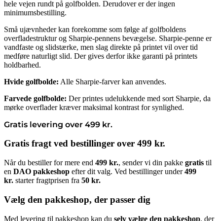
hele vejen rundt på golfbolden. Derudover er der ingen
minimumsbestilling.
Små ujævnheder kan forekomme som følge af golfboldens
overfladestruktur og Sharpie-pennens bevægelse. Sharpie-penne er
vandfaste og slidstærke, men slag direkte på printet vil over tid
medføre naturligt slid. Der gives derfor ikke garanti på printets
holdbarhed.
Hvide golfbolde:
Alle Sharpie-farver kan anvendes.
Farvede golfbolde:
Der printes udelukkende med sort Sharpie, da
mørke overflader kræver maksimal kontrast for synlighed.
Gratis levering over 499 kr.
Gratis fragt ved bestillinger over 499 kr.
Når du bestiller for mere end
499 kr.
, sender vi din pakke
gratis
til
en
DAO pakkeshop
efter dit valg. Ved bestillinger under
499
kr.
starter fragtprisen fra
50 kr.
Vælg den pakkeshop, der passer dig
Med levering til pakkeshop kan du
selv vælge den pakkeshop
, der