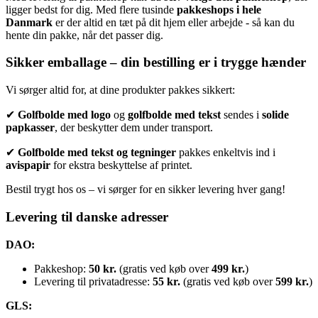
ligger bedst for dig. Med flere tusinde
pakkeshops i hele
Danmark
er der altid en tæt på dit hjem eller arbejde - så kan du
hente din pakke, når det passer dig.
Sikker emballage – din bestilling er i trygge hænder
Vi sørger altid for, at dine produkter pakkes sikkert:
✔
Golfbolde med logo
og
golfbolde med tekst
sendes i
solide
papkasser
, der beskytter dem under transport.
✔
Golfbolde med t
ekst og tegninger
pakkes enkeltvis ind i
avispapir
for ekstra beskyttelse af printet.
Bestil trygt hos os – vi sørger for en sikker levering hver gang!
Levering til danske adresser
DAO:
Pakkeshop:
50 kr.
(gratis ved køb over
499 kr.
)
Levering til privatadresse:
55 kr.
(gratis ved køb over
599 kr.
)
GLS: