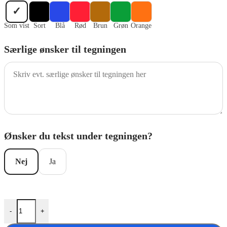
✓
Som vist
Sort
Blå
Rød
Brun
Grøn
Orange
Særlige ønsker til tegningen
Ønsker du tekst under tegningen?
Nej
Ja
Golfbolde med Happy Mother´s Day antal
-
+