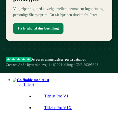
Vi hjælper dig med at vælge mellem permanent logoprint og
personligt Sharpieprint. Du får hjælpen direkte fra Peter.
Få hjælp til din bestilling
Se vores anmeldelser på Trustpilot
★
★
★
★
★
Greenen ApS · Rytterskolevej 4 · 6000 Kolding · CVR 29395802
Titleist
Titleist Pro V1
Titleist Pro V1X