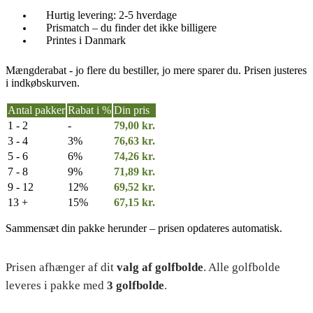
Hurtig levering: 2-5 hverdage
Prismatch – du finder det ikke billigere
Printes i Danmark
Mængderabat - jo flere du bestiller, jo mere sparer du. Prisen justeres
i indkøbskurven.
Antal pakker
Rabat i %
Din pris
1 - 2
-
79,00
kr.
3 - 4
3%
76,63
kr.
5 - 6
6%
74,26
kr.
7 - 8
9%
71,89
kr.
9 - 12
12%
69,52
kr.
13 +
15%
67,15
kr.
Sammensæt din pakke herunder – prisen opdateres automatisk.
Prisen afhænger af dit
valg af golfbolde
. Alle golfbolde
leveres i pakke med
3 golfbolde
.