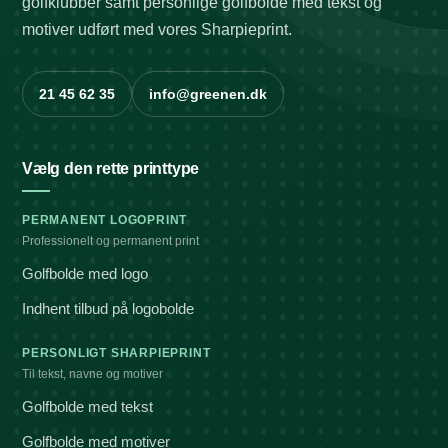
golfklubber samt personlige golfbolde med tekst og
motiver udført med vores Sharpieprint.
21 45 62 35
info@greenen.dk
Vælg den rette printtype
PERMANENT LOGOPRINT
Professionelt og permanent print
Golfbolde med logo
Indhent tilbud på logobolde
PERSONLIGT SHARPIEPRINT
Til tekst, navne og motiver
Golfbolde med tekst
Golfbolde med motiver