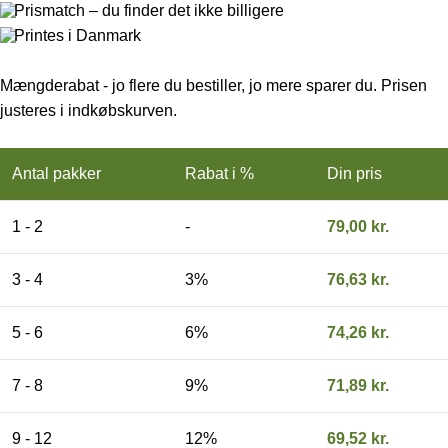
Prismatch – du finder det ikke billigere
Printes i Danmark
Mængderabat - jo flere du bestiller, jo mere sparer du. Prisen
justeres i indkøbskurven.
Antal pakker
Rabat i %
Din pris
1 - 2
-
79,00
kr.
3 - 4
3%
76,63
kr.
5 - 6
6%
74,26
kr.
7 - 8
9%
71,89
kr.
9 - 12
12%
69,52
kr.