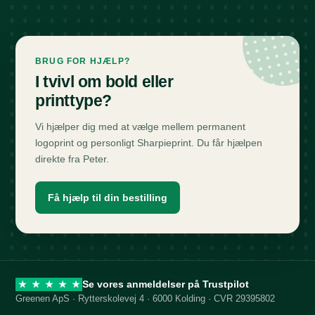
BRUG FOR HJÆLP?
I tvivl om bold eller
printtype?
Vi hjælper dig med at vælge mellem permanent
logoprint og personligt Sharpieprint. Du får hjælpen
direkte fra Peter.
Få hjælp til din bestilling
Se vores anmeldelser på Trustpilot
★
★
★
★
★
Greenen ApS · Rytterskolevej 4 · 6000 Kolding · CVR 29395802