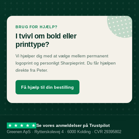
BRUG FOR HJÆLP?
I tvivl om bold eller
printtype?
Vi hjælper dig med at vælge mellem permanent
logoprint og personligt Sharpieprint. Du får hjælpen
direkte fra Peter.
Få hjælp til din bestilling
Se vores anmeldelser på Trustpilot
★
★
★
★
★
Greenen ApS · Rytterskolevej 4 · 6000 Kolding · CVR 29395802