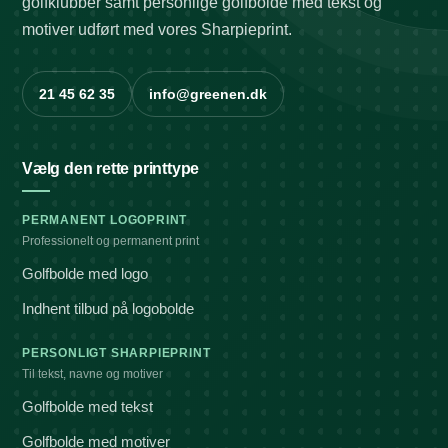
golfklubber samt personlige golfbolde med tekst og
motiver udført med vores Sharpieprint.
21 45 62 35
info@greenen.dk
Vælg den rette printtype
PERMANENT LOGOPRINT
Professionelt og permanent print
Golfbolde med logo
Indhent tilbud på logobolde
PERSONLIGT SHARPIEPRINT
Til tekst, navne og motiver
Golfbolde med tekst
Golfbolde med motiver