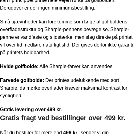
kan i princippet printe hele vejen rundt på golfbolden.
Derudover er der ingen minimumsbestilling.
Små ujævnheder kan forekomme som følge af golfboldens
overfladestruktur og Sharpie-pennens bevægelse. Sharpie-
penne er vandfaste og slidstærke, men slag direkte på printet
vil over tid medføre naturligt slid. Der gives derfor ikke garanti
på printets holdbarhed.
Hvide golfbolde:
Alle Sharpie-farver kan anvendes.
Farvede golfbolde:
Der printes udelukkende med sort
Sharpie, da mørke overflader kræver maksimal kontrast for
synlighed.
Gratis levering over 499 kr.
Gratis fragt ved bestillinger over 499 kr.
Når du bestiller for mere end
499 kr.
, sender vi din