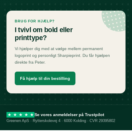
BRUG FOR HJÆLP?
I tvivl om bold eller
printtype?
Vi hjælper dig med at vælge mellem permanent
logoprint og personligt Sharpieprint. Du får hjælpen
direkte fra Peter.
Få hjælp til din bestilling
Se vores anmeldelser på Trustpilot
★
★
★
★
★
Greenen ApS · Rytterskolevej 4 · 6000 Kolding · CVR 29395802