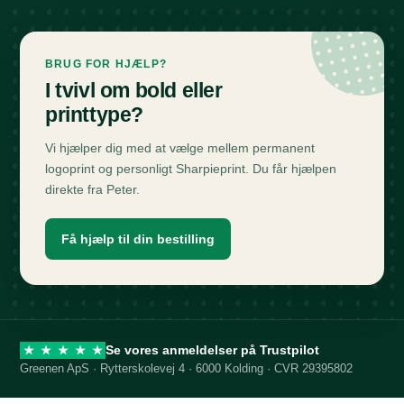
BRUG FOR HJÆLP?
I tvivl om bold eller
printtype?
Vi hjælper dig med at vælge mellem permanent
logoprint og personligt Sharpieprint. Du får hjælpen
direkte fra Peter.
Få hjælp til din bestilling
Se vores anmeldelser på Trustpilot
★
★
★
★
★
Greenen ApS · Rytterskolevej 4 · 6000 Kolding · CVR 29395802