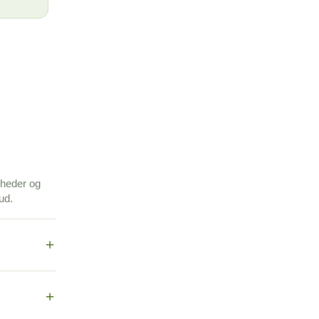
gheder og
ud.
+
+