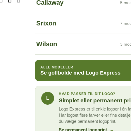
Callaway
5 mod
Srixon
7 mod
Wilson
3 mod
ALLE MODELLER
Se golfbolde med Logo Express
HVAD PASSER TIL DIT LOGO?
L
Simplet eller permanent pr
Logo Express er til enkle logoer i én f
Har logoet flere farver eller fine detalje
du vælge permanent logoprint.
Se permanent logoprint
→