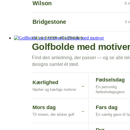
Wilson
6 m
Bridgestone
3 m
Golfbolde med motiver
VÆLG EFTER ANLEDNING
HELE UDVALGET
Golfbolde med motive
Se alle golfbolde med tekst
Find den anledning, der passer — og se alle re
designs samlet ét sted.
Fødselsdag
Kærlighed
→
En personlig
Hjerter og kærlige motiver
fødselsdagsgave
Mors dag
Fars dag
→
Til moren, der elsker golf
En særlig gave til fa