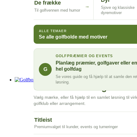
Dyr
De frække
→
Sjove og klassiske
Til golfvennen med humor
dyremotiver
ALLE TEMAER
Se alle golfbolde med motiver
GOLFPRÆMIER OG EVENTS
Planlæg præmier, golfgaver eller e
G
hel golfdag
Se vores guide og få hjælp til at samle den re
Golfbolde med logo
PROFESSIONELT OG PERMANENT PRINT
løsning.
Golfbolde med logo
Vælg mærke, eller få hjælp til en samlet løsning til v
golfklub eller arrangement.
Titleist
Premiumvalget til kunder, events og turneringer