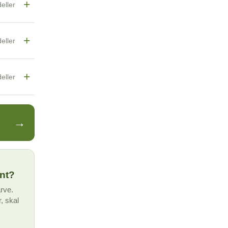
+
eller
+
eller
+
eller
→
int?
arve.
r, skal