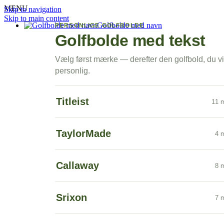
MENU
Skip to navigation
Skip to main content
Golfbolde med navn
PERSONLIGE GOLFBOLDE
Golfbolde med tekst
Vælg først mærke — derefter den golfbold, du vi
personlig.
Titleist
11 m
TaylorMade
4 m
Callaway
8 m
Srixon
7 m