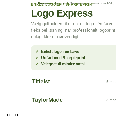
Permanent logoprint:
Samme logo på minimum 144 gol
ENKLE LOGOER · SHARPIEPRINT
Logo Express
Vælg golfbolden til et enkelt logo i én farve.
fleksibel løsning, når professionelt logoprint 
oplag ikke er nødvendigt.
Enkelt logo i én farve
Udført med Sharpieprint
Velegnet til mindre antal
Titleist
5 mod
TaylorMade
3 mod