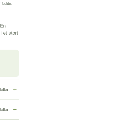
fbolde.
 En
i et stort
+
eller
+
eller