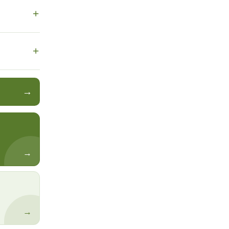
+
+
→
→
→