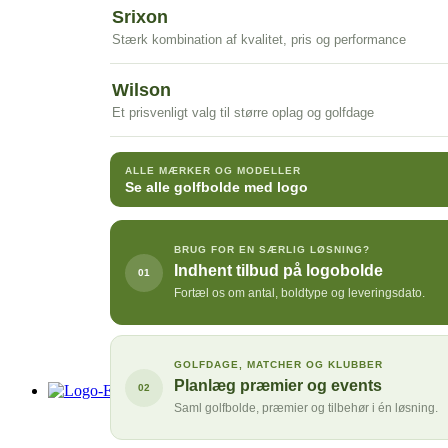
Srixon
Stærk kombination af kvalitet, pris og performance
Wilson
Et prisvenligt valg til større oplag og golfdage
ALLE MÆRKER OG MODELLER
Se alle golfbolde med logo
BRUG FOR EN SÆRLIG LØSNING?
Indhent tilbud på logobolde
01
Fortæl os om antal, boldtype og leveringsdato.
GOLFDAGE, MATCHER OG KLUBBER
Planlæg præmier og events
02
Logo-Express
Saml golfbolde, præmier og tilbehør i én løsning.