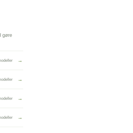
l gøre
→
odeller
→
odeller
→
odeller
→
odeller