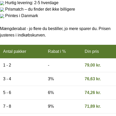
Hurtig levering: 2-5 hverdage
Prismatch – du finder det ikke billigere
Printes i Danmark
Mængderabat - jo flere du bestiller, jo mere sparer du. Prisen
justeres i indkøbskurven.
Antal pakker
Rabat i %
Din pris
1 - 2
-
79,00
kr.
3 - 4
3%
76,63
kr.
5 - 6
6%
74,26
kr.
7 - 8
9%
71,89
kr.