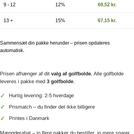
9 - 12
12%
69,52
kr.
13 +
15%
67,15
kr.
Sammensæt din pakke herunder – prisen opdateres
automatisk.
Prisen afhænger af dit
valg af golfbolde
. Alle golfbolde
leveres i pakke med
3 golfbolde
.
Hurtig levering: 2-5 hverdage
Prismatch – du finder det ikke billigere
Printes i Danmark
Mængderabat – jo flere pakker du bestiller, jo mere sparer