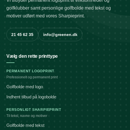
Vi tilbyder permanent logoprint til virksomheder og
golfklubber samt personlige golfbolde med tekst og
motiver udført med vores Sharpieprint.
21 45 62 35
info@greenen.dk
Vælg den rette printtype
PERMANENT LOGOPRINT
Professionelt og permanent print
Golfbolde med logo
Indhent tilbud på logobolde
PERSONLIGT SHARPIEPRINT
Til tekst, navne og motiver
Golfbolde med tekst