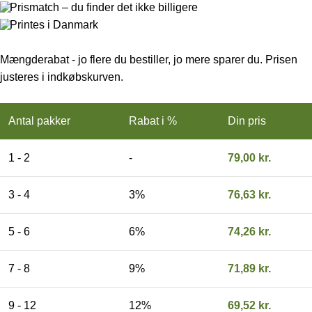
Prismatch – du finder det ikke billigere
Printes i Danmark
Mængderabat - jo flere du bestiller, jo mere sparer du. Prisen
justeres i indkøbskurven.
Antal pakker
Rabat i %
Din pris
1 - 2
-
79,00
kr.
3 - 4
3%
76,63
kr.
5 - 6
6%
74,26
kr.
7 - 8
9%
71,89
kr.
9 - 12
12%
69,52
kr.