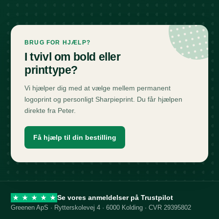
BRUG FOR HJÆLP?
I tvivl om bold eller
printtype?
Vi hjælper dig med at vælge mellem permanent
logoprint og personligt Sharpieprint. Du får hjælpen
direkte fra Peter.
Få hjælp til din bestilling
Se vores anmeldelser på Trustpilot
★
★
★
★
★
Greenen ApS · Rytterskolevej 4 · 6000 Kolding · CVR 29395802