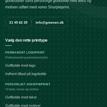
golfklubber samt personlige golfbolde med tekst og
motiver udført med vores Sharpieprint.
21 45 62 35
info@greenen.dk
Vælg den rette printtype
PERMANENT LOGOPRINT
Professionelt og permanent print
Golfbolde med logo
Indhent tilbud på logobolde
PERSONLIGT SHARPIEPRINT
Til tekst, navne og motiver
Golfbolde med tekst
Golfbolde med motiver