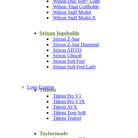
Wilson Duo Soft+ Grøn
Wilson Triad Golfbolde
Wilson Staff Model
Wilson Staff Model X
Srixon logobolde
Srixon Z-Star
Srixon Z-Star Diamond
Srixon AD333
Srixon Ultisoft
Srixon Soft Feel
Srixon Soft Feel Lady
Logo Express
Titleist
Titleist Pro V1
Titleist Pro V1X
Titleist AVX
Titleist Tour Soft
Titleist Trufeel
Taylormade