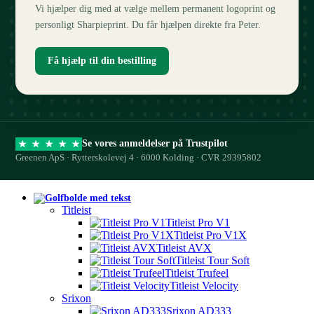
Vi hjælper dig med at vælge mellem permanent logoprint og
personligt Sharpieprint. Du får hjælpen direkte fra Peter.
Få hjælp til din bestilling
Se vores anmeldelser på Trustpilot
★
★
★
★
★
Greenen ApS · Rytterskolevej 4 · 6000 Kolding · CVR 29395802
Titleist
Titleist Pro V1
Titleist Pro V1X
Titleist AVX
Titleist Tour Soft
Titleist Trufeel
Titleist Velocity
Srixon
Srixon AD333