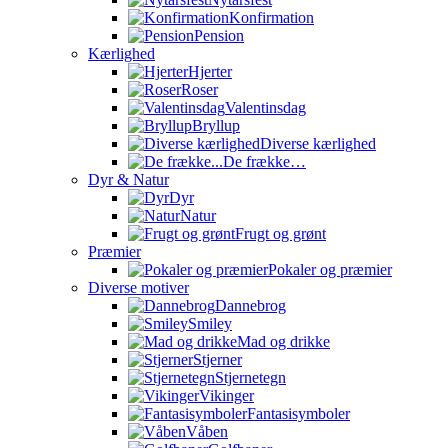
Konfirmation
Pension
Kærlighed
Hjerter
Roser
Valentinsdag
Bryllup
Diverse kærlighed
De frække…
Dyr & Natur
Dyr
Natur
Frugt og grønt
Præmier
Pokaler og præmier
Diverse motiver
Dannebrog
Smiley
Mad og drikke
Stjerner
Stjernetegn
Vikinger
Fantasisymboler
Våben