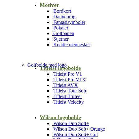
Motiver
Bordkort
Dannebrog
Fantasisymboler
Pokaler
Golfbanen
Stjerner
Kendte mennesker
Golfbolde med logo
Titleist logobolde
Titleist Pro V1
Titleist Pro V1X
Titleist AVX
Titleist Tour Soft
Titleist Trufeel
Titleist Velocity
Wilson logobolde
Wilson Duo Soft+
Wilson Duo Soft+ Orange
Wilson Duo Soft+ Gul