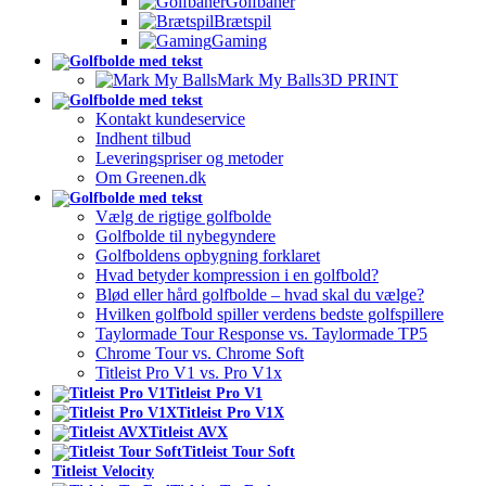
Golfbaner
Brætspil
Gaming
Mark My Balls
3D PRINT
Kontakt kundeservice
Indhent tilbud
Leveringspriser og metoder
Om Greenen.dk
Vælg de rigtige golfbolde
Golfbolde til nybegyndere
Golfboldens opbygning forklaret
Hvad betyder kompression i en golfbold?
Blød eller hård golfbolde – hvad skal du vælge?
Hvilken golfbold spiller verdens bedste golfspillere
Taylormade Tour Response vs. Taylormade TP5
Chrome Tour vs. Chrome Soft
Titleist Pro V1 vs. Pro V1x
Titleist Pro V1
Titleist Pro V1X
Titleist AVX
Titleist Tour Soft
Titleist Velocity