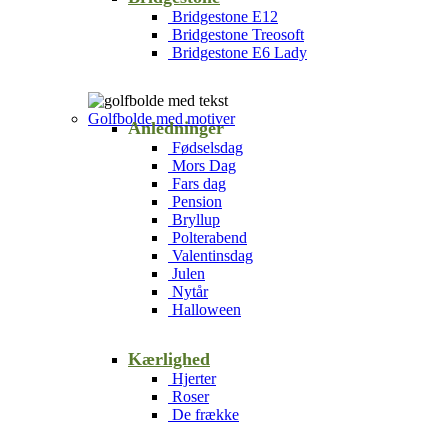
Bridgestone E12
Bridgestone Treosoft
Bridgestone E6 Lady
Golfbolde med motiver
Anledninger
Fødselsdag
Mors Dag
Fars dag
Pension
Bryllup
Polterabend
Valentinsdag
Julen
Nytår
Halloween
Kærlighed
Hjerter
Roser
De frække