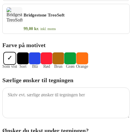
Bridgestone TreoSoft
99,00
kr.
inkl. moms
Farve på motivet
✓
Som vist
Sort
Blå
Rød
Brun
Grøn
Orange
Særlige ønsker til tegningen
Ønsker du tekst under tegningen?