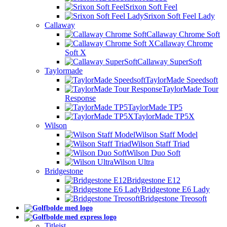
Srixon Soft Feel
Srixon Soft Feel Lady
Callaway
Callaway Chrome Soft
Callaway Chrome
Soft X
Callaway SuperSoft
Taylormade
TaylorMade Speedsoft
TaylorMade Tour
Response
TaylorMade TP5
TaylorMade TP5X
Wilson
Wilson Staff Model
Wilson Staff Triad
Wilson Duo Soft
Wilson Ultra
Bridgestone
Bridgestone E12
Bridgestone E6 Lady
Bridgestone Treosoft
Titleist