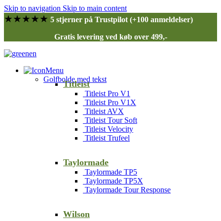
Skip to navigation
Skip to main content
★★★★★
5 stjerner på Trustpilot (+100 anmeldelser)
Gratis levering ved køb over 499,-
Menu
Golfbolde med tekst
Titleist
Titleist Pro V1
Titleist Pro V1X
Titleist AVX
Titleist Tour Soft
Titleist Velocity
Titleist Trufeel
Taylormade
Taylormade TP5
Taylormade TP5X
Taylormade Tour Response
Wilson