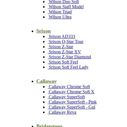
Wilson Duo Soft
Wilson Staff Model
Wilson Triad
Wilson Ultra
Srixon
Srixon AD333
Srixon Q-Star Tour
Srixon Z-Star
Srixon Z-Star XV
Srixon Z-Star Diamond
Srixon Soft Feel
Srixon Soft Feel Lady
Callaway
Callaway Chrome Soft
Callaway Chrome Soft X
Callaway SuperSoft
Callaway SuperSoft - Pink
Callaway SuperSoft - Gul
Callaway Reva
Bridgestone