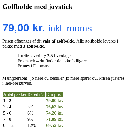
Golfbolde med joystick
79,00
kr.
inkl. moms
Prisen afhænger af dit
valg af golfbolde.
Alle golfbolde leveres i
pakke med
3 golfbolde.
Hurtig levering: 2-5 hverdage
Prismatch – du finder det ikke billigere
Printes i Danmark
Mængderabat - jo flere du bestiller, jo mere sparer du. Prisen justeres
i indkøbskurven.
Antal pakker
Rabat i %
Din pris
1 - 2
-
79,00
kr.
3 - 4
3%
76,63
kr.
5 - 6
6%
74,26
kr.
7 - 8
9%
71,89
kr.
9 - 12
12%
69,52
kr.