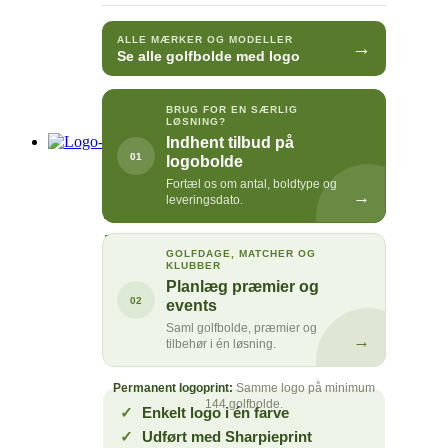
ALLE MÆRKER OG MODELLER
→
Se alle golfbolde med logo
BRUG FOR EN SÆRLIG
LØSNING?
Logo-Express
Indhent tilbud på
01
logobolde
Fortæl os om antal, boldtype og
→
leveringsdato.
ENKLE LOGOER · SHARPIEPRINT
Logo Express
GOLFDAGE, MATCHER OG
KLUBBER
Vælg golfbolden til et enkelt logo i én
Planlæg præmier og
02
events
farve. En fleksibel løsning, når
Saml golfbolde, præmier og
professionelt logoprint i et stort oplag
→
tilbehør i én løsning.
ikke er nødvendigt.
Permanent logoprint:
Samme logo på minimum
144 golfbolde.
Enkelt logo i én farve
Udført med Sharpieprint