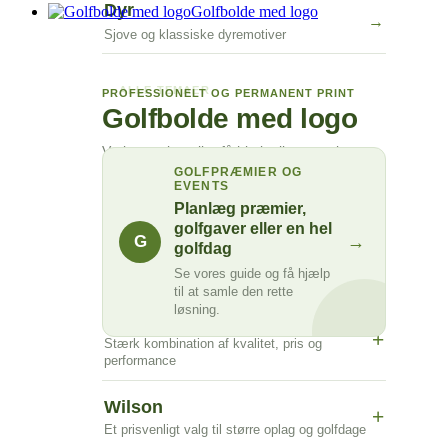
Dyr
Golfbolde med logo
→
Sjove og klassiske dyremotiver
ALLE TEMAER
PROFESSIONELT OG PERMANENT PRINT
→
Se alle golfbolde med motiver
Golfbolde med logo
Vælg mærke, eller få hjælp til en samlet
løsning til virksomhed, golfklub eller
GOLFPRÆMIER OG
EVENTS
arrangement.
Planlæg præmier,
golfgaver eller en hel
Titleist
→
G
golfdag
+
Premiumvalget til kunder, events og
Se vores guide og få hjælp
turneringer
til at samle den rette
løsning.
Srixon
+
Stærk kombination af kvalitet, pris og
performance
Wilson
+
Et prisvenligt valg til større oplag og golfdage