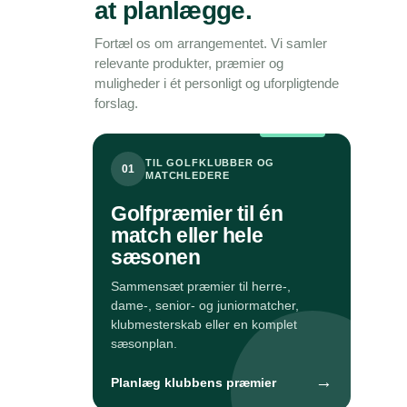
at planlægge.
Fortæl os om arrangementet. Vi samler
relevante produkter, præmier og
muligheder i ét personligt og uforpligtende
forslag.
TIL GOLFKLUBBER OG
01
MATCHLEDERE
Golfpræmier til én
match eller hele
sæsonen
Sammensæt præmier til herre-,
dame-, senior- og juniormatcher,
klubmesterskab eller en komplet
sæsonplan.
→
Planlæg klubbens præmier