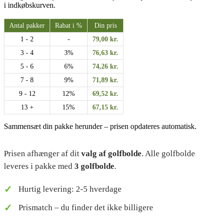
i indkøbskurven.
Antal pakker
Rabat i %
Din pris
1 - 2
-
79,00
kr.
3 - 4
3%
76,63
kr.
5 - 6
6%
74,26
kr.
7 - 8
9%
71,89
kr.
9 - 12
12%
69,52
kr.
13 +
15%
67,15
kr.
Sammensæt din pakke herunder – prisen opdateres automatisk.
Prisen afhænger af dit
valg af golfbolde
. Alle golfbolde
leveres i pakke med
3 golfbolde
.
Hurtig levering: 2-5 hverdage
Prismatch – du finder det ikke billigere