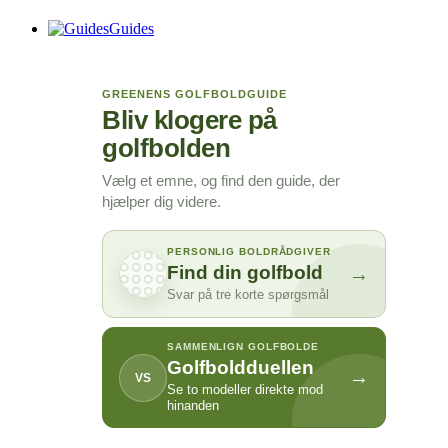
Guides
GREENENS GOLFBOLDGUIDE
Bliv klogere på
golfbolden
Vælg et emne, og find den guide, der
hjælper dig videre.
PERSONLIG BOLDRÅDGIVER
Find din golfbold
→
Svar på tre korte spørgsmål
SAMMENLIGN GOLFBOLDE
Golfboldduellen
→
VS
Se to modeller direkte mod
hinanden