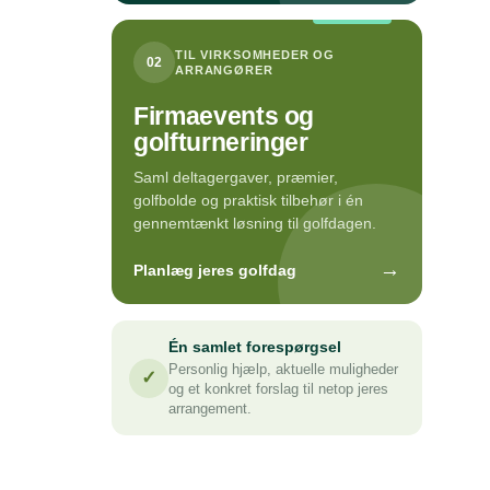
TIL VIRKSOMHEDER OG
02
ARRANGØRER
Firmaevents og
golfturneringer
Saml deltagergaver, præmier,
golfbolde og praktisk tilbehør i én
gennemtænkt løsning til golfdagen.
→
Planlæg jeres golfdag
Én samlet forespørgsel
Personlig hjælp, aktuelle muligheder
✓
og et konkret forslag til netop jeres
arrangement.