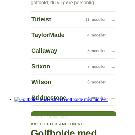
golfbold, du vil gøre personlig.
Titleist
→
11 modeller
TaylorMade
→
4 modeller
Callaway
→
8 modeller
Srixon
→
7 modeller
Wilson
→
6 modeller
Bridgestone
→
3 modeller
Golfbolde med motiver
HELE UDVALGET
→
Se alle golfbolde med tekst
VÆLG EFTER ANLEDNING
Golfbolde med