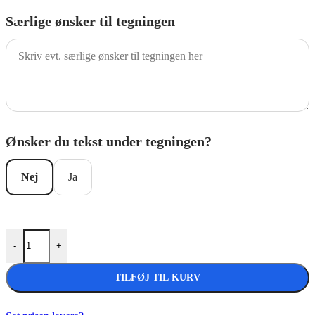
Særlige ønsker til tegningen
Ønsker du tekst under tegningen?
Nej
Ja
Golfbolde med Merry Christmas og stjerner antal
-
+
TILFØJ TIL KURV